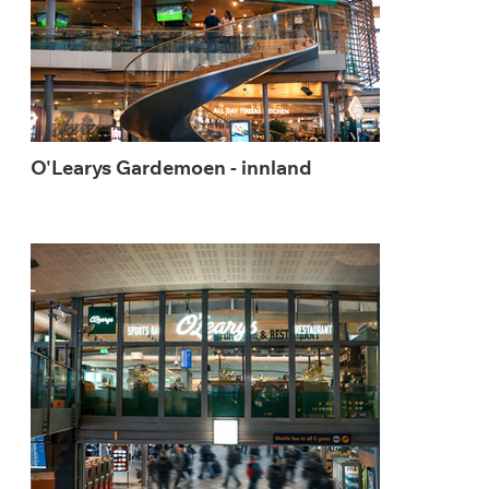
O'Learys Gardemoen - innland